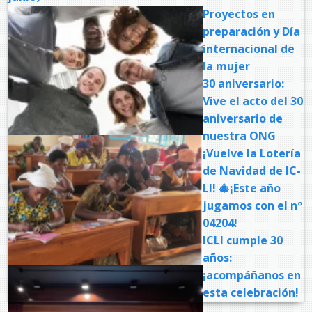
Proyectos en
preparación y Día
internacional de
la mujer
30 aniversario:
Vive el acto del 30
aniversario de
nuestra ONG
¡Vuelve la Lotería
de Navidad de IC-
LI! 🎄¡Este año
jugamos con el nº
04204!
ICLI cumple 30
años:
¡acompáñanos en
esta celebración!