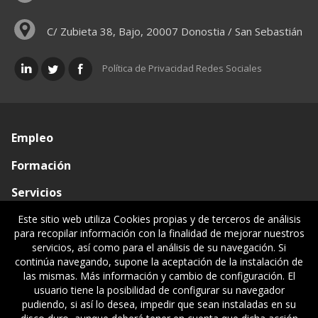
C/ Zubieta 38, Bajo, 20007 Donostia / San Sebastián
Política de Privacidad Redes Sociales
Empleo
Formación
Servicios
Conócenos
Este sitio web utiliza Cookies propias y de terceros de análisis
para recopilar información con la finalidad de mejorar nuestros
Visado de documentos
servicios, así como para el análisis de su navegación. Si
continúa navegando, supone la aceptación de la instalación de
Ventanilla única
las mismas. Más información y cambio de configuración. El
usuario tiene la posibilidad de configurar su navegador
Políticas legales
pudiendo, si así lo desea, impedir que sean instaladas en su