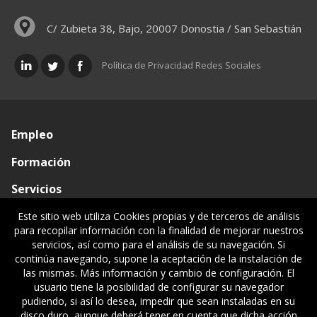
C/ Zubieta 38, Bajo, 20007 Donostia / San Sebastián
Política de Privacidad Redes Sociales
Empleo
Formación
Servicios
Conócenos
Este sitio web utiliza Cookies propias y de terceros de análisis
para recopilar información con la finalidad de mejorar nuestros
Visado de documentos
servicios, así como para el análisis de su navegación. Si
continúa navegando, supone la aceptación de la instalación de
Ventanilla única
las mismas. Más información y cambio de configuración. El
usuario tiene la posibilidad de configurar su navegador
Políticas legales
pudiendo, si así lo desea, impedir que sean instaladas en su
disco duro, aunque deberá tener en cuenta que dicha acción