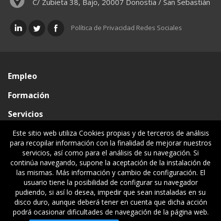
C/ Zubieta 38, Bajo, 20007 Donostia / San Sebastián
Política de Privacidad Redes Sociales
Empleo
Formación
Servicios
Conócenos
Este sitio web utiliza Cookies propias y de terceros de análisis
para recopilar información con la finalidad de mejorar nuestros
Visado de documentos
servicios, así como para el análisis de su navegación. Si
continúa navegando, supone la aceptación de la instalación de
Ventanilla única
las mismas. Más información y cambio de configuración. El
usuario tiene la posibilidad de configurar su navegador
Políticas legales
pudiendo, si así lo desea, impedir que sean instaladas en su
disco duro, aunque deberá tener en cuenta que dicha acción
podrá ocasionar dificultades de navegación de la página web.
© Gipuzkoako Industri Ingeniariaren Elkargo Ofiziala - Colegio