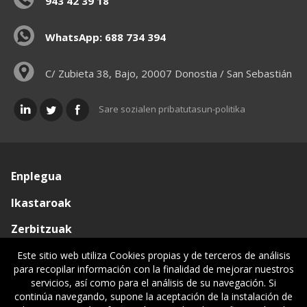
943 42 39 18
WhatsApp: 688 734 394
C/ Zubieta 38, Bajo, 20007 Donostia / San Sebastián
Sare sozialen pribatutasun-politika
Enplegua
Ikastaroak
Zerbitzuak
Elkargoa
Este sitio web utiliza Cookies propias y de terceros de análisis
para recopilar información con la finalidad de mejorar nuestros
Oniritziak
servicios, así como para el análisis de su navegación. Si
continúa navegando, supone la aceptación de la instalación de