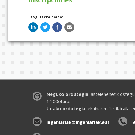
Ezagutzera eman:
Neguko ordutegia:
astelehenetik ostegun
14:00etara.
Udako ordutegia:
ekainaren 1etik irailar
ingeniariak@ingeniariak.eus
9