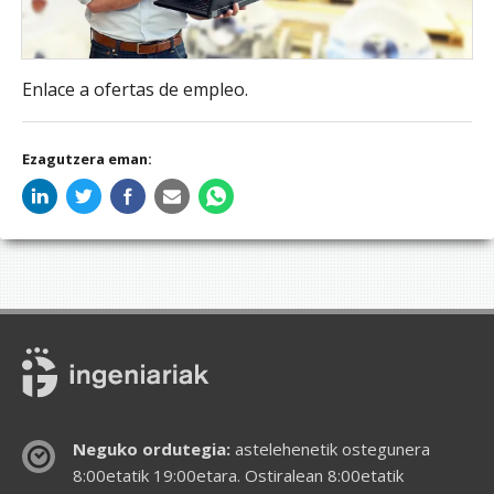
Enlace a ofertas de empleo.
Ezagutzera eman:
Neguko ordutegia:
astelehenetik ostegunera
8:00etatik 19:00etara. Ostiralean 8:00etatik