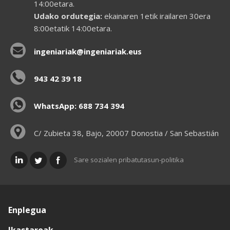
14:00etara.
Udako ordutegia:
ekainaren 1etik irailaren 30era
8:00etatik 14:00etara.
ingeniariak@ingeniariak.eus
943 42 39 18
WhatsApp: 688 734 394
C/ Zubieta 38, Bajo, 20007 Donostia / San Sebastián
Sare sozialen pribatutasun-politika
Enplegua
Ikastaroak