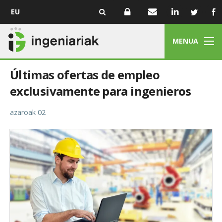
EU
MENUA
Últimas ofertas de empleo
exclusivamente para ingenieros
azaroak 02