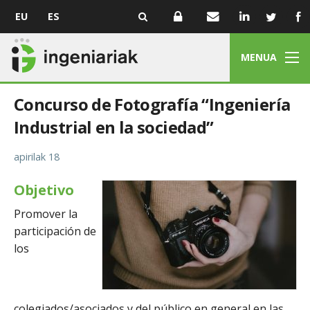
EU
ES
MENUA
Concurso de Fotografía “Ingeniería
Industrial en la sociedad”
apirilak 18
Objetivo
Promover la
participación de
los
colegiados/asociados y del público en general en las