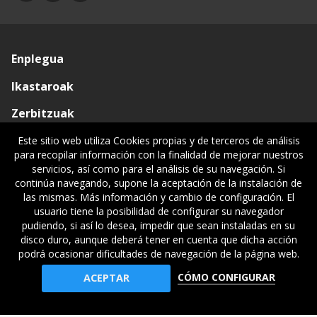
Enplegua
Ikastaroak
Zerbitzuak
Elkargoa
Este sitio web utiliza Cookies propias y de terceros de análisis
para recopilar información con la finalidad de mejorar nuestros
Oniritziak
servicios, así como para el análisis de su navegación. Si
continúa navegando, supone la aceptación de la instalación de
Lehiatila Bakarra
las mismas. Más información y cambio de configuración. El
usuario tiene la posibilidad de configurar su navegador
Lege informazioa
pudiendo, si así lo desea, impedir que sean instaladas en su
disco duro, aunque deberá tener en cuenta que dicha acción
podrá ocasionar dificultades de navegación de la página web.
© Gipuzkoako Industri Ingeniariaren Elkargo Ofiziala - Colegio
CÓMO CONFIGURAR
ACEPTAR
Oficial de Ingenieros Industriales de Gipuzkoa