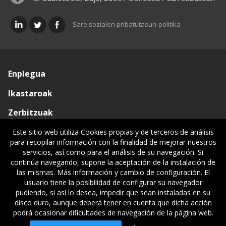
Sare sozialen pribatutasun-politika
Enplegua
Ikastaroak
Zerbitzuak
Elkargoa
Este sitio web utiliza Cookies propias y de terceros de análisis
para recopilar información con la finalidad de mejorar nuestros
Oniritziak
servicios, así como para el análisis de su navegación. Si
continúa navegando, supone la aceptación de la instalación de
Lehiatila Bakarra
las mismas. Más información y cambio de configuración. El
usuario tiene la posibilidad de configurar su navegador
Lege informazioa
pudiendo, si así lo desea, impedir que sean instaladas en su
disco duro, aunque deberá tener en cuenta que dicha acción
podrá ocasionar dificultades de navegación de la página web.
© Gipuzkoako Industri Ingeniariaren Elkargo Ofiziala - Colegio