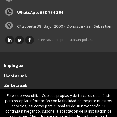
WhatsApp: 688 734 394
C/ Zubieta 38, Bajo, 20007 Donostia / San Sebastián
Sare sozialen pribatutasun-politika
Enplegua
Ikastaroak
Zerbitzuak
Elkargoa
Este sitio web utiliza Cookies propias y de terceros de análisis
para recopilar información con la finalidad de mejorar nuestros
Oniritziak
servicios, así como para el análisis de su navegación. Si
continúa navegando, supone la aceptación de la instalación de
Lehiatila Bakarra
las mismas. Más información y cambio de configuración. El