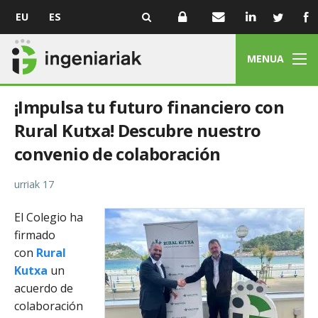
EU
ES
MENUA
¡Impulsa tu futuro financiero con
Rural Kutxa! Descubre nuestro
convenio de colaboración
urriak 17
El Colegio ha
firmado
con
Rural
Kutxa
un
acuerdo de
colaboración