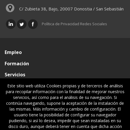
C/ Zubieta 38, Bajo, 20007 Donostia / San Sebastián
Política de Privacidad Redes Sociales
Empleo
Formación
Servicios
Conócenos
Este sitio web utiliza Cookies propias y de terceros de análisis
para recopilar información con la finalidad de mejorar nuestros
Visado de documentos
servicios, así como para el análisis de su navegación. Si
continúa navegando, supone la aceptación de la instalación de
Ventanilla única
las mismas. Más información y cambio de configuración. El
usuario tiene la posibilidad de configurar su navegador
Políticas legales
pudiendo, si así lo desea, impedir que sean instaladas en su
disco duro, aunque deberá tener en cuenta que dicha acción