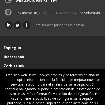
WhatsApp: 688 734 394
C/ Zubieta 38, Bajo, 20007 Donostia / San Sebastián
Sare sozialen pribatutasun-politika
Enplegua
Ikastaroak
Zerbitzuak
Elkargoa
Este sitio web utiliza Cookies propias y de terceros de análisis
para recopilar información con la finalidad de mejorar nuestros
Oniritziak
servicios, así como para el análisis de su navegación. Si
continúa navegando, supone la aceptación de la instalación de
Lehiatila Bakarra
las mismas. Más información y cambio de configuración. El
usuario tiene la posibilidad de configurar su navegador
Lege informazioa
pudiendo, si así lo desea, impedir que sean instaladas en su