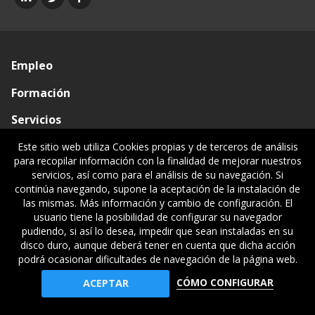
Empleo
Formación
Servicios
Conócenos
Este sitio web utiliza Cookies propias y de terceros de análisis
para recopilar información con la finalidad de mejorar nuestros
Visado de documentos
servicios, así como para el análisis de su navegación. Si
continúa navegando, supone la aceptación de la instalación de
Ventanilla única
las mismas. Más información y cambio de configuración. El
usuario tiene la posibilidad de configurar su navegador
Políticas legales
pudiendo, si así lo desea, impedir que sean instaladas en su
disco duro, aunque deberá tener en cuenta que dicha acción
podrá ocasionar dificultades de navegación de la página web.
© Gipuzkoako Industri Ingeniariaren Elkargo Ofiziala - Colegio
CÓMO CONFIGURAR
ACEPTAR
Oficial de Ingenieros Industriales de Gipuzkoa