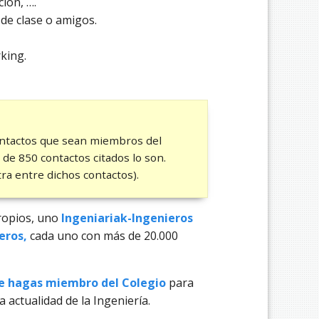
ión, ….
de clase o amigos.
king.
contactos que sean miembros del
 de 850 contactos citados lo son.
ra entre dichos contactos).
ropios, uno
Ingeniariak-Ingenieros
eros,
cada uno con más de 20.000
e hagas miembro del Colegio
para
la actualidad de la Ingeniería.