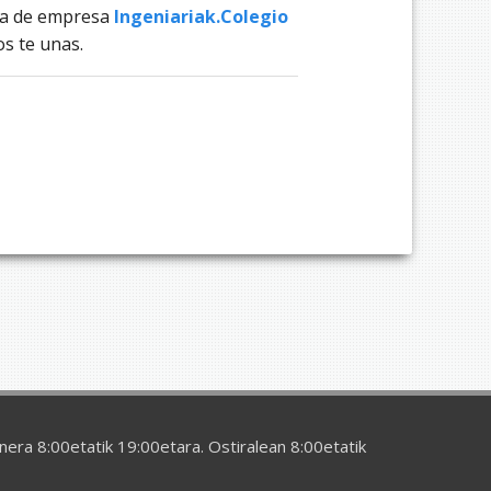
na de empresa
Ingeniariak.Colegio
s te unas.
era 8:00etatik 19:00etara. Ostiralean 8:00etatik