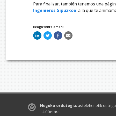
Para finalizar, también tenemos una pági
Ingenieros Gipuzkoa
a la que te animamo
Ezagutzera eman:
Neguko ordutegia:
astelehenetik ostegun
14:00etara.