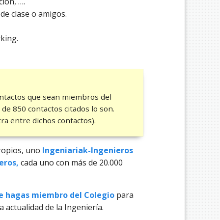
ión, ….
de clase o amigos.
king.
contactos que sean miembros del
 de 850 contactos citados lo son.
ra entre dichos contactos).
ropios, uno
Ingeniariak-Ingenieros
eros,
cada uno con más de 20.000
e hagas miembro del Colegio
para
la actualidad de la Ingeniería.