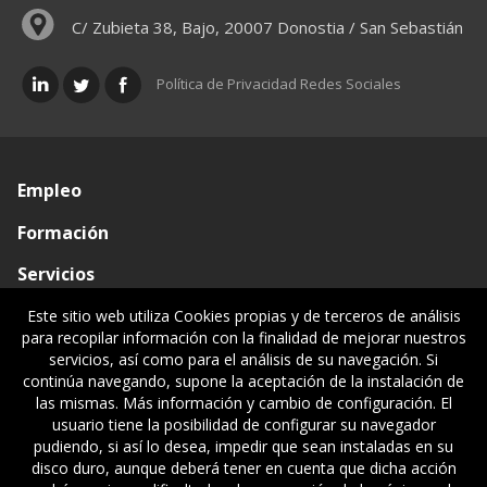
C/ Zubieta 38, Bajo, 20007 Donostia / San Sebastián
Política de Privacidad Redes Sociales
Empleo
Formación
Servicios
Conócenos
Este sitio web utiliza Cookies propias y de terceros de análisis
para recopilar información con la finalidad de mejorar nuestros
Visado de documentos
servicios, así como para el análisis de su navegación. Si
continúa navegando, supone la aceptación de la instalación de
Ventanilla única
las mismas. Más información y cambio de configuración. El
usuario tiene la posibilidad de configurar su navegador
Políticas legales
pudiendo, si así lo desea, impedir que sean instaladas en su
disco duro, aunque deberá tener en cuenta que dicha acción