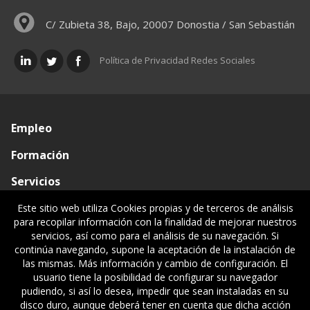
C/ Zubieta 38, Bajo, 20007 Donostia / San Sebastián
Política de Privacidad Redes Sociales
Empleo
Formación
Servicios
Conócenos
Este sitio web utiliza Cookies propias y de terceros de análisis
para recopilar información con la finalidad de mejorar nuestros
Visado de documentos
servicios, así como para el análisis de su navegación. Si
continúa navegando, supone la aceptación de la instalación de
Ventanilla única
las mismas. Más información y cambio de configuración. El
usuario tiene la posibilidad de configurar su navegador
Políticas legales
pudiendo, si así lo desea, impedir que sean instaladas en su
disco duro, aunque deberá tener en cuenta que dicha acción