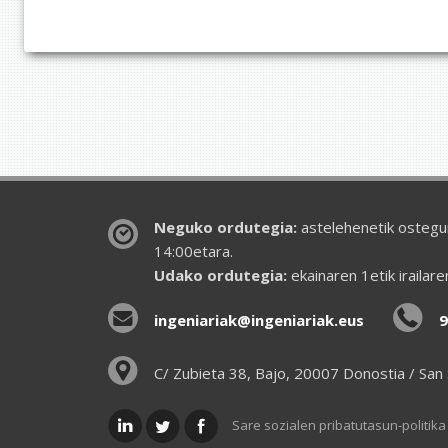
Neguko ordutegia:
astelehenetik ostegun
14:00etara.
Udako ordutegia:
ekainaren 1etik irailar
ingeniariak@ingeniariak.eus
9
C/ Zubieta 38, Bajo, 20007 Donostia / San
Sare sozialen pribatutasun-politika