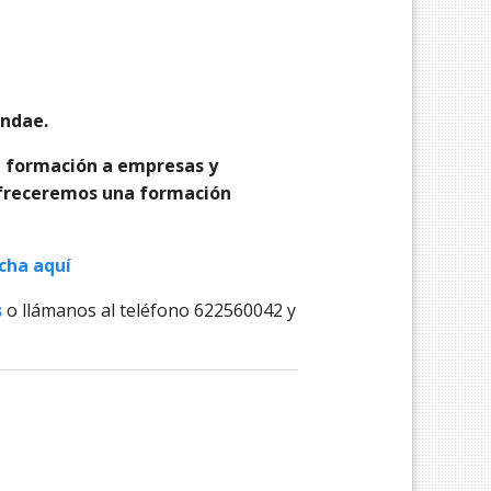
undae.
 formación a empresas y
ofreceremos una formación
cha aquí
s
o llámanos al teléfono 622560042 y