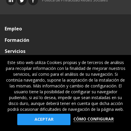
Política de Privacidad Redes Sociales
Empleo
Formación
Servicios
Conócenos
Este sitio web utiliza Cookies propias y de terceros de análisis
para recopilar información con la finalidad de mejorar nuestros
Visado de documentos
servicios, así como para el análisis de su navegación. Si
continúa navegando, supone la aceptación de la instalación de
Ventanilla única
las mismas. Más información y cambio de configuración. El
usuario tiene la posibilidad de configurar su navegador
Políticas legales
pudiendo, si así lo desea, impedir que sean instaladas en su
disco duro, aunque deberá tener en cuenta que dicha acción
podrá ocasionar dificultades de navegación de la página web.
© Gipuzkoako Industri Ingeniariaren Elkargo Ofiziala - Colegio
CÓMO CONFIGURAR
ACEPTAR
Oficial de Ingenieros Industriales de Gipuzkoa