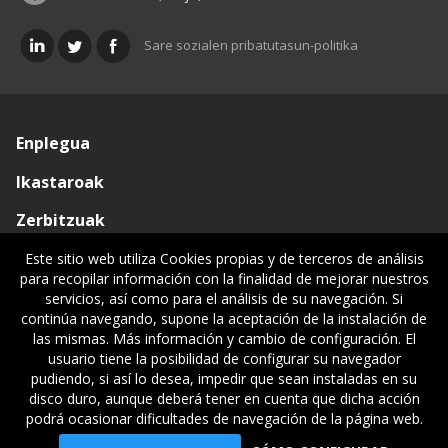
Sare sozialen pribatutasun-politika
Enplegua
Ikastaroak
Zerbitzuak
Elkargoa
Este sitio web utiliza Cookies propias y de terceros de análisis
para recopilar información con la finalidad de mejorar nuestros
Oniritziak
servicios, así como para el análisis de su navegación. Si
continúa navegando, supone la aceptación de la instalación de
Lehiatila Bakarra
las mismas. Más información y cambio de configuración. El
usuario tiene la posibilidad de configurar su navegador
Lege informazioa
pudiendo, si así lo desea, impedir que sean instaladas en su
disco duro, aunque deberá tener en cuenta que dicha acción
podrá ocasionar dificultades de navegación de la página web.
© Gipuzkoako Industri Ingeniariaren Elkargo Ofiziala - Colegio