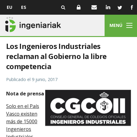
EU
ES
MENÚ
Los Ingenieros Industriales
reclaman al Gobierno la libre
competencia
Publicado el
9 junio, 2017
Nota de prensa
Solo en el País
Vasco existen
más de 15000
Ingenieros
Industriales