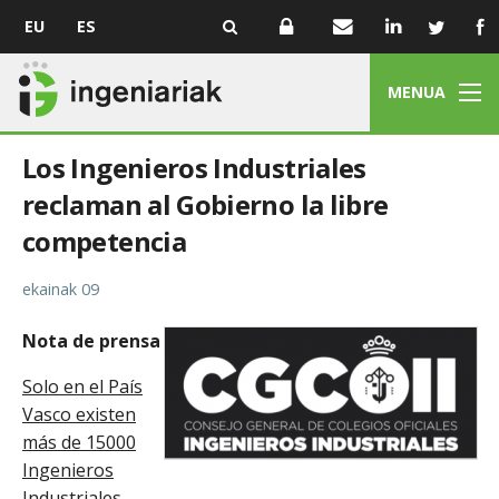
EU
ES
MENUA
Los Ingenieros Industriales
reclaman al Gobierno la libre
competencia
ekainak 09
Nota de prensa
Solo en el País
Vasco existen
más de 15000
Ingenieros
Industriales