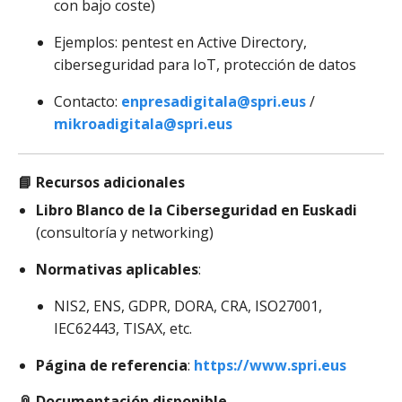
con bajo coste)
Ejemplos: pentest en Active Directory,
ciberseguridad para IoT, protección de datos
Contacto:
enpresadigitala@spri.eus
/
mikroadigitala@spri.eus
📘
Recursos adicionales
Libro Blanco de la Ciberseguridad en Euskadi
(consultoría y networking)
Normativas aplicables
:
NIS2, ENS, GDPR, DORA, CRA, ISO27001,
IEC62443, TISAX, etc.
Página de referencia
:
https://www.spri.eus
📎
Documentación disponible