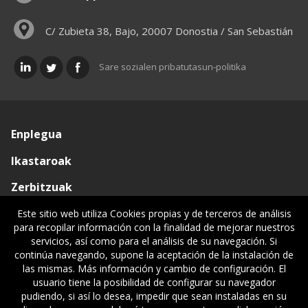
C/ Zubieta 38, Bajo, 20007 Donostia / San Sebastián
Sare sozialen pribatutasun-politika
Enplegua
Ikastaroak
Zerbitzuak
Elkargoa
Este sitio web utiliza Cookies propias y de terceros de análisis
para recopilar información con la finalidad de mejorar nuestros
Oniritziak
servicios, así como para el análisis de su navegación. Si
continúa navegando, supone la aceptación de la instalación de
Lehiatila Bakarra
las mismas. Más información y cambio de configuración. El
usuario tiene la posibilidad de configurar su navegador
Lege informazioa
pudiendo, si así lo desea, impedir que sean instaladas en su