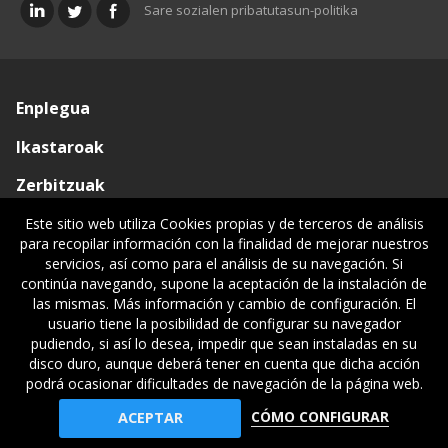
Sare sozialen pribatutasun-politika
Enplegua
Ikastaroak
Zerbitzuak
Elkargoa
Este sitio web utiliza Cookies propias y de terceros de análisis
para recopilar información con la finalidad de mejorar nuestros
Oniritziak
servicios, así como para el análisis de su navegación. Si
continúa navegando, supone la aceptación de la instalación de
Lehiatila Bakarra
las mismas. Más información y cambio de configuración. El
usuario tiene la posibilidad de configurar su navegador
Lege informazioa
pudiendo, si así lo desea, impedir que sean instaladas en su
disco duro, aunque deberá tener en cuenta que dicha acción
podrá ocasionar dificultades de navegación de la página web.
© Gipuzkoako Industri Ingeniariaren Elkargo Ofiziala - Colegio
CÓMO CONFIGURAR
ACEPTAR
Oficial de Ingenieros Industriales de Gipuzkoa