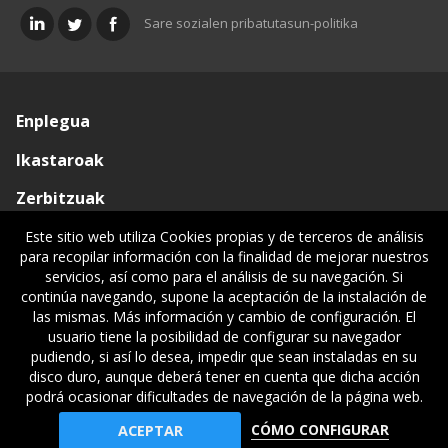
Sare sozialen pribatutasun-politika
Enplegua
Ikastaroak
Zerbitzuak
Elkargoa
Este sitio web utiliza Cookies propias y de terceros de análisis
para recopilar información con la finalidad de mejorar nuestros
Oniritziak
servicios, así como para el análisis de su navegación. Si
continúa navegando, supone la aceptación de la instalación de
Lehiatila Bakarra
las mismas. Más información y cambio de configuración. El
usuario tiene la posibilidad de configurar su navegador
Lege informazioa
pudiendo, si así lo desea, impedir que sean instaladas en su
disco duro, aunque deberá tener en cuenta que dicha acción
podrá ocasionar dificultades de navegación de la página web.
© Gipuzkoako Industri Ingeniariaren Elkargo Ofiziala - Colegio
CÓMO CONFIGURAR
ACEPTAR
Oficial de Ingenieros Industriales de Gipuzkoa