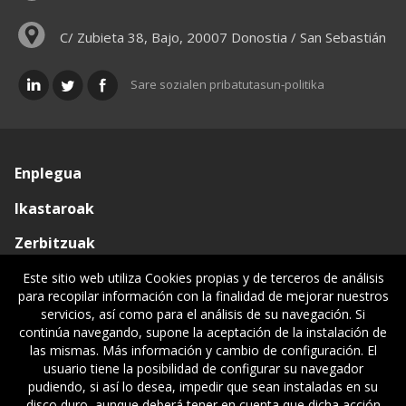
C/ Zubieta 38, Bajo, 20007 Donostia / San Sebastián
Sare sozialen pribatutasun-politika
Enplegua
Ikastaroak
Zerbitzuak
Elkargoa
Este sitio web utiliza Cookies propias y de terceros de análisis
para recopilar información con la finalidad de mejorar nuestros
Oniritziak
servicios, así como para el análisis de su navegación. Si
continúa navegando, supone la aceptación de la instalación de
Lehiatila Bakarra
las mismas. Más información y cambio de configuración. El
usuario tiene la posibilidad de configurar su navegador
Lege informazioa
pudiendo, si así lo desea, impedir que sean instaladas en su
disco duro, aunque deberá tener en cuenta que dicha acción