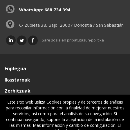
WhatsApp: 688 734 394
C/ Zubieta 38, Bajo, 20007 Donostia / San Sebastián
Sare sozialen pribatutasun-politika
Enplegua
Ikastaroak
Zerbitzuak
Elkargoa
Este sitio web utiliza Cookies propias y de terceros de análisis
para recopilar información con la finalidad de mejorar nuestros
Oniritziak
servicios, así como para el análisis de su navegación. Si
continúa navegando, supone la aceptación de la instalación de
Lehiatila Bakarra
las mismas. Más información y cambio de configuración. El