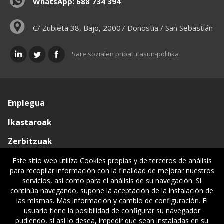
WhatsApp: 688 734 394
C/ Zubieta 38, Bajo, 20007 Donostia / San Sebastián
Sare sozialen pribatutasun-politika
Enplegua
Ikastaroak
Zerbitzuak
Elkargoa
Este sitio web utiliza Cookies propias y de terceros de análisis
para recopilar información con la finalidad de mejorar nuestros
Oniritziak
servicios, así como para el análisis de su navegación. Si
continúa navegando, supone la aceptación de la instalación de
Lehiatila Bakarra
las mismas. Más información y cambio de configuración. El
usuario tiene la posibilidad de configurar su navegador
Lege informazioa
pudiendo, si así lo desea, impedir que sean instaladas en su