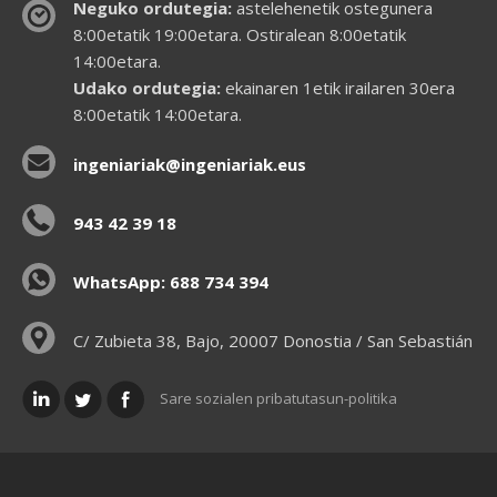
Neguko ordutegia:
astelehenetik ostegunera
8:00etatik 19:00etara. Ostiralean 8:00etatik
14:00etara.
Udako ordutegia:
ekainaren 1etik irailaren 30era
8:00etatik 14:00etara.
ingeniariak@ingeniariak.eus
943 42 39 18
WhatsApp: 688 734 394
C/ Zubieta 38, Bajo, 20007 Donostia / San Sebastián
Sare sozialen pribatutasun-politika