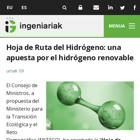
EU
ES
MENUA
Hoja de Ruta del Hidrógeno: una
apuesta por el hidrógeno renovable
urriak 09
El Consejo de
Ministros, a
propuesta del
Ministerio para
la Transición
Ecológica y el
Reto