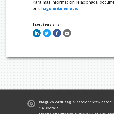
Para más información relacionada, docume
en el
siguiente enlace.
Ezagutzera eman:
Neguko ordutegia:
astelehenetik ostegun
14:00etara.