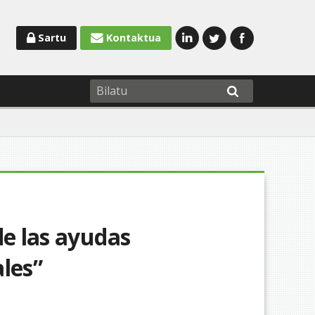
Sartu
Kontaktua
de las ayudas
les”