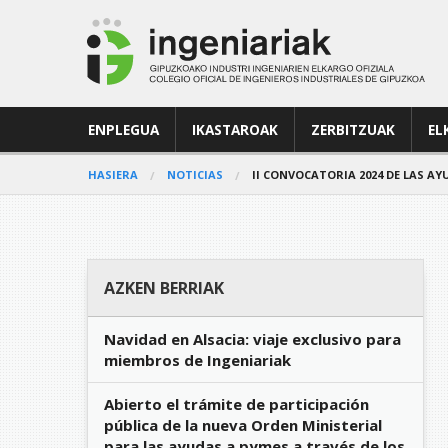
ENPLEGUA
IKASTAROAK
ZERBITZUAK
EL
HASIERA
NOTICIAS
II CONVOCATORIA 2024 DE LAS A
AZKEN BERRIAK
Navidad en Alsacia: viaje exclusivo para
miembros de Ingeniariak
Abierto el trámite de participación
pública de la nueva Orden Ministerial
para las ayudas a pymes a través de los