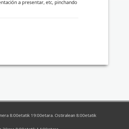
ntación a presentar, etc, pinchando
era 8:00etatik 19:00etara. Ostiralean 8:00etatik