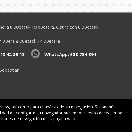
era 8:00etatik 19:00etara. Ostiralean 8:00etatik
en 30era 8:00etatik 14:00etara.
43 42 39 18
WhatsApp: 688 734 394
 Sebastián
vicios, así como para el análisis de su navegación. Si continúa
lidad de configurar su navegador pudiendo, si así lo desea, impedir
ormazioa
ultades de navegación de la página web.