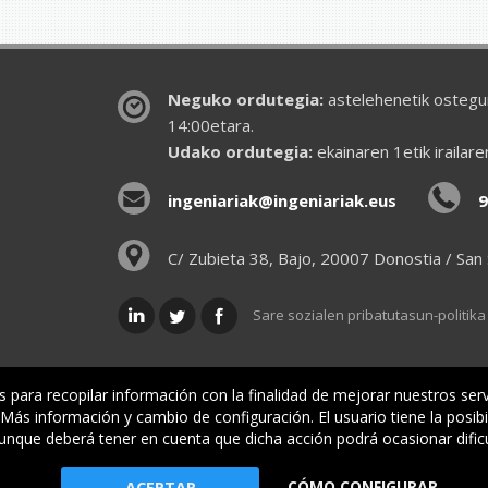
Neguko ordutegia:
astelehenetik ostegun
14:00etara.
Udako ordutegia:
ekainaren 1etik irailar
ingeniariak@ingeniariak.eus
9
C/ Zubieta 38, Bajo, 20007 Donostia / San
Sare sozialen pribatutasun-politika
is para recopilar información con la finalidad de mejorar nuestros ser
ás información y cambio de configuración. El usuario tiene la posibi
lkargoa
Oniritziak
Lehiatila Bakarra
Lege inf
aunque deberá tener en cuenta que dicha acción podrá ocasionar dific
CÓMO CONFIGURAR
io Oficial de Ingenieros Industriales de Gipuzkoa
ACEPTAR