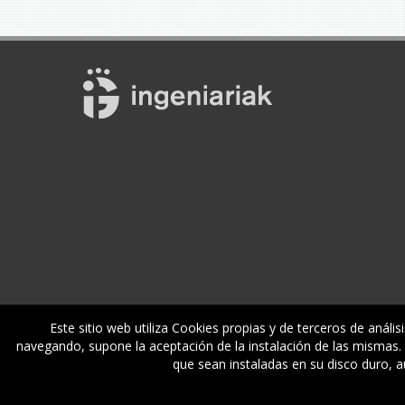
Este sitio web utiliza Cookies propias y de terceros de anális
navegando, supone la aceptación de la instalación de las mismas. M
Enplegua
Ikastaroak
Zerbitzuak
E
que sean instaladas en su disco duro, 
© Gipuzkoako Industri Ingeniariaren Elkargo Ofiziala - Coleg