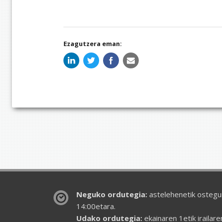
Ezagutzera eman:
Neguko ordutegia:
astelehenetik ostegun
14:00etara.
Udako ordutegia:
ekainaren 1etik irailar