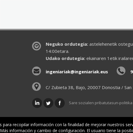
Neguko ordutegia:
astelehenetik ostegun
14:00etara.
Udako ordutegia:
ekainaren 1etik irailar
ingeniariak@ingeniariak.eus
9
C/ Zubieta 38, Bajo, 20007 Donostia / San
Sare sozialen pribatutasun-politika
is para recopilar información con la finalidad de mejorar nuestros ser
ás información y cambio de configuración. El usuario tiene la posibi
lkargoa
Oniritziak
Lehiatila Bakarra
Lege inf