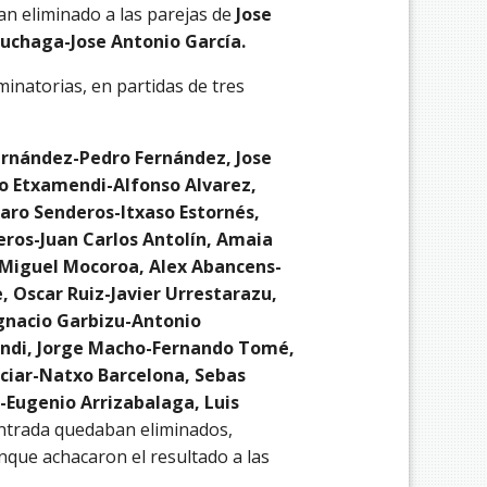
n eliminado a las parejas de
Jose
ruchaga-Jose Antonio García.
inatorias, en partidas de tres
Fernández-Pedro Fernández, Jose
o Etxamendi-Alfonso Alvarez,
aro Senderos-Itxaso Estornés,
deros-Juan Carlos Antolín, Amaia
-Miguel Mocoroa, Alex Abancens-
, Oscar Ruiz-Javier Urrestarazu,
gnacio Garbizu-Antonio
endi, Jorge Macho-Fernando Tomé,
Iciar-Natxo Barcelona, Sebas
-Eugenio Arrizabalaga, Luis
ntrada quedaban eliminados,
nque achacaron el resultado a las