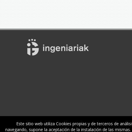
Este sitio web utiliza Cookies propias y de terceros de anális
navegando, supone la aceptación de la instalación de las mismas. M
Enplegua
Ikastaroak
Zerbitzuak
E