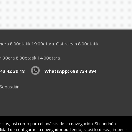
era 8:00etatik 19:00etara. Ostiralean 8:00etatik
en 30era 8:00etatik 14:00etara.
43 42 39 18
WhatsApp: 688 734 394
 Sebastián
vicios, así como para el análisis de su navegación. Si continúa
lidad de configurar su navegador pudiendo, si así lo desea, impedir
ormazioa