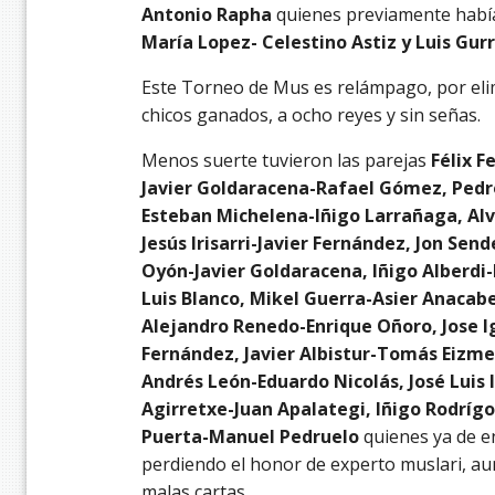
Antonio Rapha
quienes previamente había
María Lopez- Celestino Astiz y Luis Gur
Este Torneo de Mus es relámpago, por elim
chicos ganados, a ocho reyes y sin señas.
Menos suerte tuvieron las parejas
Félix 
Javier Goldaracena-Rafael Gómez, Pedr
Esteban Michelena-Iñigo Larrañaga, Alv
Jesús Irisarri-Javier Fernández, Jon Sen
Oyón-Javier Goldaracena, Iñigo Alberdi
Luis Blanco, Mikel Guerra-Asier Anacabe
Alejandro Renedo-Enrique Oñoro, Jose I
Fernández, Javier Albistur-Tomás Eizm
Andrés León-Eduardo Nicolás, José Luis 
Agirretxe-Juan Apalategi, Iñigo Rodrígo
Puerta-Manuel Pedruelo
quienes ya de e
perdiendo el honor de experto muslari, au
malas cartas.