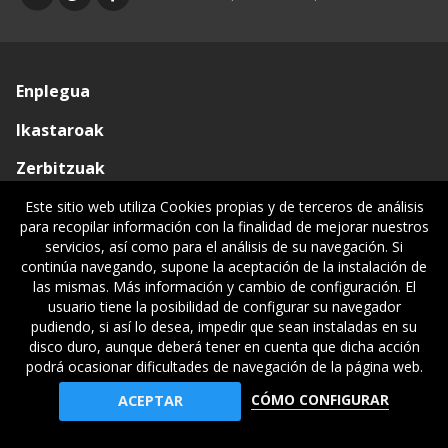
Enplegua
Ikastaroak
Zerbitzuak
Elkargoa
Este sitio web utiliza Cookies propias y de terceros de análisis
para recopilar información con la finalidad de mejorar nuestros
Oniritziak
servicios, así como para el análisis de su navegación. Si
continúa navegando, supone la aceptación de la instalación de
Lehiatila Bakarra
las mismas. Más información y cambio de configuración. El
usuario tiene la posibilidad de configurar su navegador
Lege informazioa
pudiendo, si así lo desea, impedir que sean instaladas en su
disco duro, aunque deberá tener en cuenta que dicha acción
podrá ocasionar dificultades de navegación de la página web.
© Gipuzkoako Industri Ingeniariaren Elkargo Ofiziala - Colegio
CÓMO CONFIGURAR
ACEPTAR
Oficial de Ingenieros Industriales de Gipuzkoa