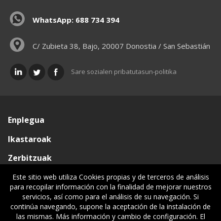
WhatsApp: 688 734 394
C/ Zubieta 38, Bajo, 20007 Donostia / San Sebastián
Sare sozialen pribatutasun-politika
Enplegua
Ikastaroak
Zerbitzuak
Elkargoa
Este sitio web utiliza Cookies propias y de terceros de análisis
para recopilar información con la finalidad de mejorar nuestros
Oniritziak
servicios, así como para el análisis de su navegación. Si
continúa navegando, supone la aceptación de la instalación de
Lehiatila Bakarra
las mismas. Más información y cambio de configuración. El