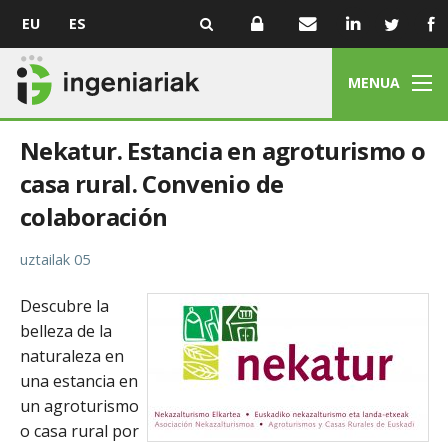
EU
ES
MENUA
Nekatur. Estancia en agroturismo o
casa rural. Convenio de
colaboración
uztailak 05
Descubre la
belleza de la
naturaleza en
una estancia en
un agroturismo
o casa rural por