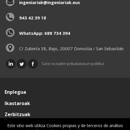
ingeniariak@ingeniariak.eus
943 42 39 18
WhatsApp: 688 734 394
C/ Zubieta 38, Bajo, 20007 Donostia / San Sebastián
Sare sozialen pribatutasun-politika
Enplegua
Ikastaroak
Zerbitzuak
Elkargoa
Este sitio web utiliza Cookies propias y de terceros de análisis