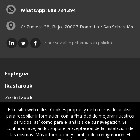
WhatsApp: 688 734 394
C/ Zubieta 38, Bajo, 20007 Donostia / San Sebastián
Sare sozialen pribatutasun-politika
Enplegua
Ikastaroak
Zerbitzuak
Elkargoa
Este sitio web utiliza Cookies propias y de terceros de análisis
para recopilar información con la finalidad de mejorar nuestros
Oniritziak
servicios, así como para el análisis de su navegación. Si
continúa navegando, supone la aceptación de la instalación de
Lehiatila Bakarra
las mismas. Más información y cambio de configuración. El