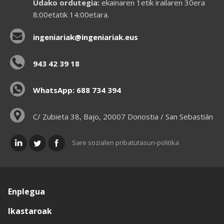
Udako ordutegia:
ekainaren 1etik irailaren 30era
8:00etatik 14:00etara.
ingeniariak@ingeniariak.eus
943 42 39 18
WhatsApp: 688 734 394
C/ Zubieta 38, Bajo, 20007 Donostia / San Sebastián
Sare sozialen pribatutasun-politika
Enplegua
Ikastaroak