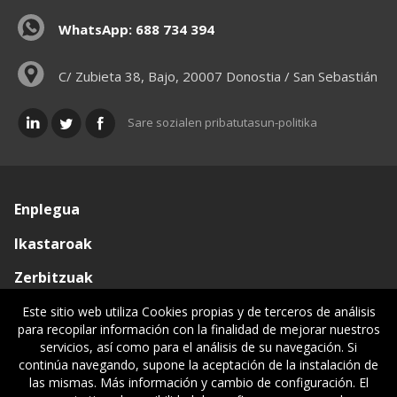
WhatsApp: 688 734 394
C/ Zubieta 38, Bajo, 20007 Donostia / San Sebastián
Sare sozialen pribatutasun-politika
Enplegua
Ikastaroak
Zerbitzuak
Elkargoa
Este sitio web utiliza Cookies propias y de terceros de análisis
para recopilar información con la finalidad de mejorar nuestros
Oniritziak
servicios, así como para el análisis de su navegación. Si
continúa navegando, supone la aceptación de la instalación de
Lehiatila Bakarra
las mismas. Más información y cambio de configuración. El