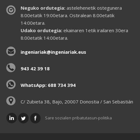
Neguko ordutegia:
astelehenetik ostegunera
8:00etatik 19:00etara. Ostiralean 8:00etatik
14:00etara.
Udako ordutegia:
ekainaren 1etik irailaren 30era
8:00etatik 14:00etara.
ingeniariak@ingeniariak.eus
943 42 39 18
WhatsApp: 688 734 394
C/ Zubieta 38, Bajo, 20007 Donostia / San Sebastián
Sare sozialen pribatutasun-politika