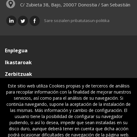
C/ Zubieta 38, Bajo, 20007 Donostia / San Sebastián
Sare sozialen pribatutasun-politika
Enplegua
Ikastaroak
Zerbitzuak
Elkargoa
Este sitio web utiliza Cookies propias y de terceros de análisis
para recopilar información con la finalidad de mejorar nuestros
Oniritziak
servicios, así como para el análisis de su navegación. Si
continúa navegando, supone la aceptación de la instalación de
Lehiatila Bakarra
las mismas. Más información y cambio de configuración. El
usuario tiene la posibilidad de configurar su navegador
Lege informazioa
pudiendo, si así lo desea, impedir que sean instaladas en su
disco duro, aunque deberá tener en cuenta que dicha acción
podrá ocasionar dificultades de navegación de la página web.