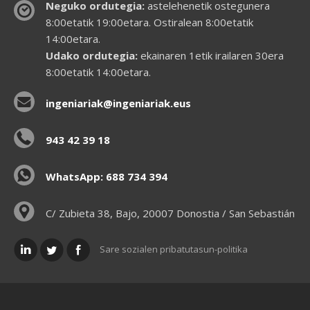
Neguko ordutegia:
astelehenetik ostegunera
8:00etatik 19:00etara. Ostiralean 8:00etatik
14:00etara.
Udako ordutegia:
ekainaren 1etik irailaren 30era
8:00etatik 14:00etara.
ingeniariak@ingeniariak.eus
943 42 39 18
WhatsApp: 688 734 394
C/ Zubieta 38, Bajo, 20007 Donostia / San Sebastián
Sare sozialen pribatutasun-politika