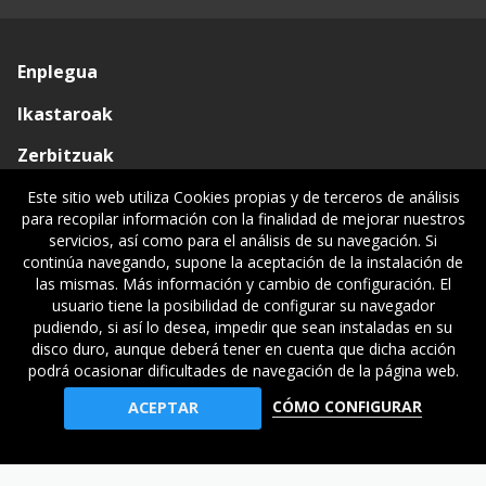
Enplegua
Ikastaroak
Zerbitzuak
Elkargoa
Este sitio web utiliza Cookies propias y de terceros de análisis
para recopilar información con la finalidad de mejorar nuestros
Oniritziak
servicios, así como para el análisis de su navegación. Si
continúa navegando, supone la aceptación de la instalación de
Lehiatila Bakarra
las mismas. Más información y cambio de configuración. El
usuario tiene la posibilidad de configurar su navegador
Lege informazioa
pudiendo, si así lo desea, impedir que sean instaladas en su
disco duro, aunque deberá tener en cuenta que dicha acción
podrá ocasionar dificultades de navegación de la página web.
© Gipuzkoako Industri Ingeniariaren Elkargo Ofiziala - Colegio
CÓMO CONFIGURAR
ACEPTAR
Oficial de Ingenieros Industriales de Gipuzkoa
asdf