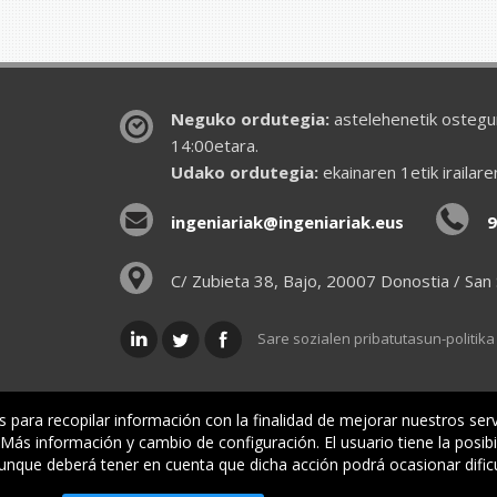
Neguko ordutegia:
astelehenetik ostegun
14:00etara.
Udako ordutegia:
ekainaren 1etik irailar
ingeniariak@ingeniariak.eus
9
C/ Zubieta 38, Bajo, 20007 Donostia / San
Sare sozialen pribatutasun-politika
is para recopilar información con la finalidad de mejorar nuestros ser
ás información y cambio de configuración. El usuario tiene la posibi
lkargoa
Oniritziak
Lehiatila Bakarra
Lege inf
aunque deberá tener en cuenta que dicha acción podrá ocasionar dific