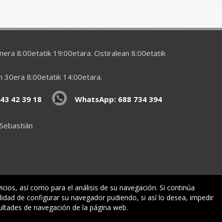
era 8:00etatik 19:00etara. Ostiralean 8:00etatik
en 30era 8:00etatik 14:00etara.
43 42 39 18
WhatsApp: 688 734 394
 Sebastián
vicios, así como para el análisis de su navegación. Si continúa
lidad de configurar su navegador pudiendo, si así lo desea, impedir
ormazioa
ultades de navegación de la página web.