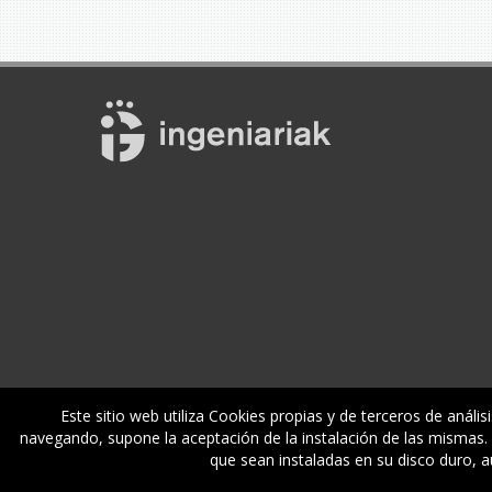
Este sitio web utiliza Cookies propias y de terceros de anális
navegando, supone la aceptación de la instalación de las mismas. M
Enplegua
Ikastaroak
Zerbitzuak
E
que sean instaladas en su disco duro, 