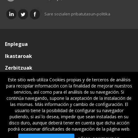
Sare sozialen pribatutasun-politika
Enplegua
Ikastaroak
Zerbitzuak
Elkargoa
Este sitio web utiliza Cookies propias y de terceros de análisis
para recopilar información con la finalidad de mejorar nuestros
Oniritziak
servicios, así como para el análisis de su navegación. Si
continúa navegando, supone la aceptación de la instalación de
Lehiatila Bakarra
las mismas. Más información y cambio de configuración. El
usuario tiene la posibilidad de configurar su navegador
Lege informazioa
pudiendo, si así lo desea, impedir que sean instaladas en su
disco duro, aunque deberá tener en cuenta que dicha acción
podrá ocasionar dificultades de navegación de la página web.
© Gipuzkoako Industri Ingeniariaren Elkargo Ofiziala - Colegio