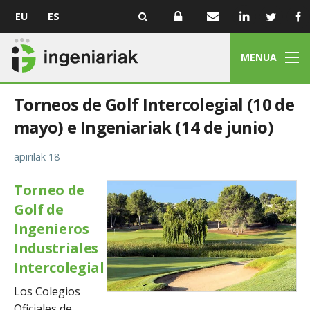
EU
ES
MENUA
Torneos de Golf Intercolegial (10 de
mayo) e Ingeniariak (14 de junio)
apirilak 18
Torneo de
Golf de
Ingenieros
Industriales
Intercolegial
Los Colegios
Oficiales de