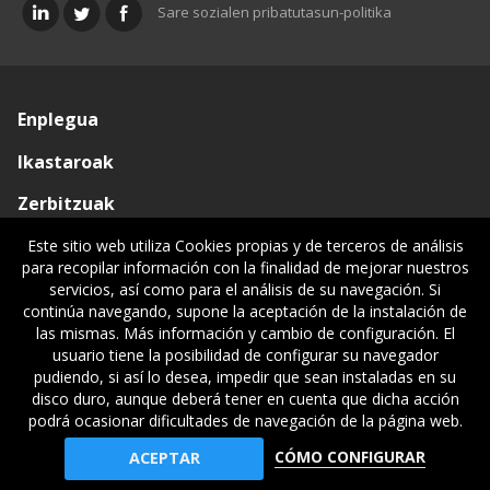
Sare sozialen pribatutasun-politika
Enplegua
Ikastaroak
Zerbitzuak
Elkargoa
Este sitio web utiliza Cookies propias y de terceros de análisis
para recopilar información con la finalidad de mejorar nuestros
Oniritziak
servicios, así como para el análisis de su navegación. Si
continúa navegando, supone la aceptación de la instalación de
Lehiatila Bakarra
las mismas. Más información y cambio de configuración. El
usuario tiene la posibilidad de configurar su navegador
Lege informazioa
pudiendo, si así lo desea, impedir que sean instaladas en su
disco duro, aunque deberá tener en cuenta que dicha acción
podrá ocasionar dificultades de navegación de la página web.
© Gipuzkoako Industri Ingeniariaren Elkargo Ofiziala - Colegio
CÓMO CONFIGURAR
ACEPTAR
Oficial de Ingenieros Industriales de Gipuzkoa