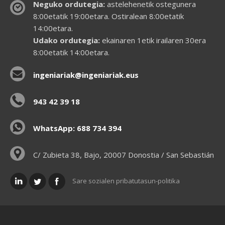
Neguko ordutegia:
astelehenetik ostegunera
8:00etatik 19:00etara. Ostiralean 8:00etatik
14:00etara.
Udako ordutegia:
ekainaren 1etik irailaren 30era
8:00etatik 14:00etara.
ingeniariak@ingeniariak.eus
943 42 39 18
WhatsApp: 688 734 394
C/ Zubieta 38, Bajo, 20007 Donostia / San Sebastián
Sare sozialen pribatutasun-politika