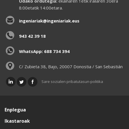
Udako ordutegia:
ekainaren 1etik irailaren 30era
8:00etatik 14:00etara.
ingeniariak@ingeniariak.eus
943 42 39 18
WhatsApp: 688 734 394
C/ Zubieta 38, Bajo, 20007 Donostia / San Sebastián
Sare sozialen pribatutasun-politika
Enplegua
Ikastaroak