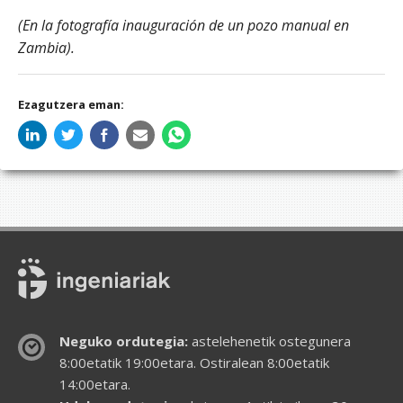
(En la fotografía inauguración de un pozo manual en
Zambia).
Ezagutzera eman:
Neguko ordutegia:
astelehenetik ostegunera
8:00etatik 19:00etara. Ostiralean 8:00etatik
14:00etara.