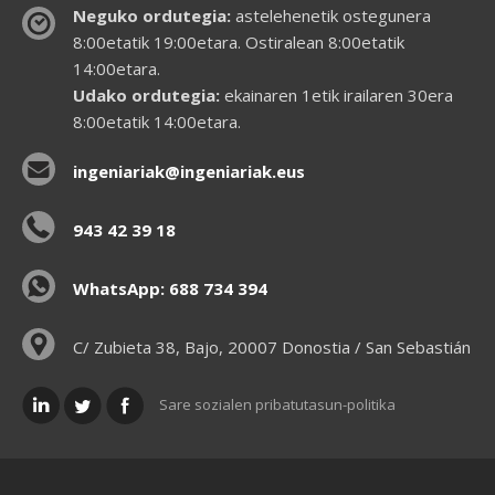
Neguko ordutegia:
astelehenetik ostegunera
8:00etatik 19:00etara. Ostiralean 8:00etatik
14:00etara.
Udako ordutegia:
ekainaren 1etik irailaren 30era
8:00etatik 14:00etara.
ingeniariak@ingeniariak.eus
943 42 39 18
WhatsApp: 688 734 394
C/ Zubieta 38, Bajo, 20007 Donostia / San Sebastián
Sare sozialen pribatutasun-politika